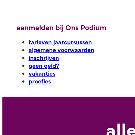
aanmelden bij Ons Podium
tarieven
jaarcursussen
algemene voorwaarden
inschrijven
geen geld?
vakanties
proefles
all