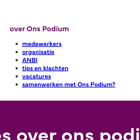
over Ons Podium
medewerkers
organisatie
ANBI
tips en klachten
vacatures
samenwerken met Ons Podium?
es over ons po