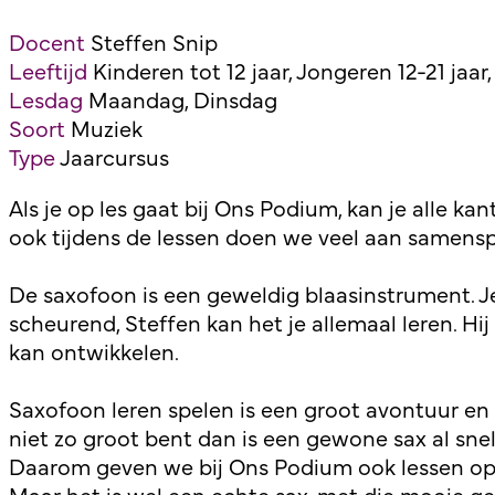
Docent
Steffen Snip
Leeftijd
Kinderen tot 12 jaar, Jongeren 12-21 jaa
Lesdag
Maandag, Dinsdag
Soort
Muziek
Type
Jaarcursus
Als je op les gaat bij Ons Podium, kan je alle k
ook tijdens de lessen doen we veel aan samensp
De saxofoon is een geweldig blaasinstrument. Je k
scheurend, Steffen kan het je allemaal leren. Hij
kan ontwikkelen.
Saxofoon leren spelen is een groot avontuur en 
niet zo groot bent dan is een gewone sax al sne
Daarom geven we bij Ons Podium ook lessen op de
Maar het is wel een echte sax, met die mooie 