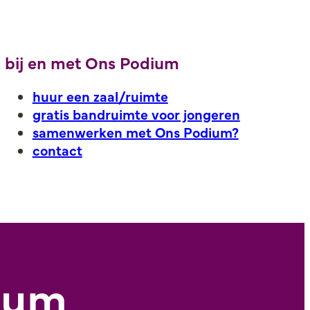
bij en met Ons Podium
huur een zaal/ruimte
gratis bandruimte voor jongeren
samenwerken met Ons Podium?
contact
dium